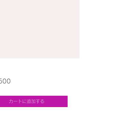
価
500
格
カートに追加する